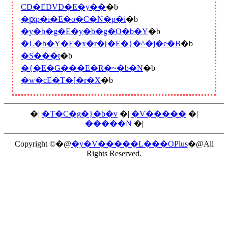
CD�EDVD�E�y��
�b
�ԗp�i�E�o�C�N�p�i
�b
�y�b�g�E�y�b�g�O�b�Y
�b
�L�b�Y�E�x�r�[�E�}�^�j�e�B
�b
�S���t
�b
�{�E�G���E�R�~�b�N
�b
�w�сE�T�[�r�X
�b
�|
�T�C�g�}�b�v
�|
�V�����
�|
�����N
�|
Copyright ©�@
�y�V�����L���OPlus
�@All
Rights Reserved.