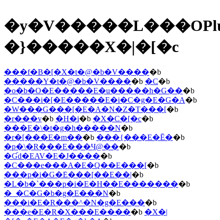
�y�V�����L���OPl
�}�����X�|�[�c
���f�B�[�X�t�@�b�V����
�b
�����Y�t�@�b�V����
�b
�C
�b
�o�b�O�E�����E�u�����h�G��
�b
�C���i�[�E�����E�i�C�g�E�G�A
�b
�W���G���[�E�A�N�Z�T���[
�b
�r���v
�b
�H�i
�b
�X�C�[�c
�b
���E�\�t�g�h�����N
�b
�r�[���E�m��
�b
���{���E�Ē�
�b
�p�\�R���E���Ӌ@��
�b
�Ɠd�EAV�E�J����
�b
�C���e���A�E�Q��E���[
�b
���p�i�G�݁E���[��E��|
�b
�L�b�`���p�i�E�H��E�������
�b
�_�C�G�b�g�E���N
�b
���i�E�R���^�N�g�E���
�b
���e�E�R�X���E����
�b
�X�|