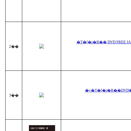
�T�[�t�B�� DVD FREE JA
2��
�y�T�[�t�B��DVD�zS
3��