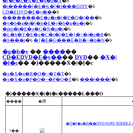
�[�c�E�A�E�g�h�A
�b
�t�����[�E�K�[�f���EDIY
�b
CD�EDVD�E�y��
�b
��������E�z�r�[�E�Q�[��
�b
�y�b�g�t�[�h�E�y�b�g�p�i
�b
�ԗp�i�E�o�C�N�p�i
�b
�L�b�Y�E�x�C�r�[�E�}�^�j�e�B
�b
�S���t
�b
�{�E�G���E�R�~�b�N
�b
�g�b�v
��
����
��
CD�EDVD�E�y��
��
DVD
��
�X�|
�[�c
�� �}�����X�|�[�c
�x�X�g�R�O�~�T�T
�b
�x�X�g�P�O�~�P�Q�T
�b
���j���[
�b
�}�����X�|�[�c�����L���O
����
�摜
�T�[�t�B��DVD SURF NOODLE 
1��