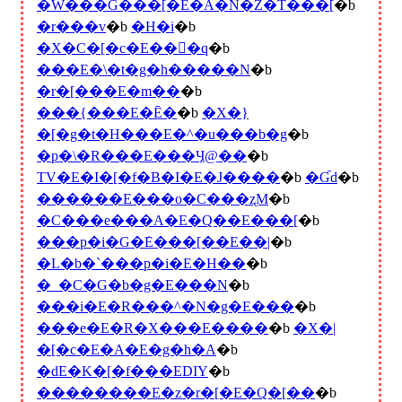
�W���G���[�E�A�N�Z�T���[
�b
�r���v
�b
�H�i
�b
�X�C�[�c�E���َq
�b
���E�\�t�g�h�����N
�b
�r�[���E�m��
�b
���{���E�Ē�
�b
�X�}
�[�g�t�H���E�^�u���b�g
�b
�p�\�R���E���Ӌ@��
�b
TV�E�I�[�f�B�I�E�J����
�b
�Ɠd
�b
������E���o�C���ʐM
�b
�C���e���A�E�Q��E���[
�b
���p�i�G�݁E���[��E��|
�b
�L�b�`���p�i�E�H��
�b
�_�C�G�b�g�E���N
�b
���i�E�R���^�N�g�E���
�b
���e�E�R�X���E����
�b
�X�|
�[�c�E�A�E�g�h�A
�b
�ԁE�K�[�f���EDIY
�b
��������E�z�r�[�E�Q�[��
�b