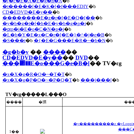
�[�c�E�A�E�g�h�A
�b
�t�����[�E�K�[�f���EDIY
�b
CD�EDVD�E�y��
�b
��������E�z�r�[�E�Q�[��
�b
�y�b�g�t�[�h�E�y�b�g�p�i
�b
�ԗp�i�E�o�C�N�p�i
�b
�L�b�Y�E�x�C�r�[�E�}�^�j�e�B
�b
�S���t
�b
�{�E�G���E�R�~�b�N
�b
�g�b�v
��
����
��
CD�EDVD�E�y��
��
DVD
��
���΂��E�o���G�e�B�[
�� TV�ԑg
�x�X�g�R�O�~�T�T
�b
�x�X�g�P�O�~�P�Q�T
�b
���j���[
�b
TV�ԑg�����L���O
����
�摜
���
�y���������z �yLopp
���C�
1��