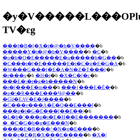
�y�V�����L���OPl
TV�ԑg
���f�B�[�X�t�@�b�V����
�b
�����Y�t�@�b�V����
�b
�C
�b
�o�b�O�E�����E�u�����h�G��
�b
�C���i�[�E�����E�i�C�g�E�G�A
�b
�W���G���[�E�A�N�Z�T���[
�b
�r���v
�b
�H�i
�b
�X�C�[�c
�b
���E�\�t�g�h�����N
�b
�r�[���E�m��
�b
���{���E�Ē�
�b
�p�\�R���E���Ӌ@��
�b
�Ɠd�EAV�E�J����
�b
�C���e���A�E�Q��E���[
�b
���p�i�G�݁E���[��E��|
�b
�L�b�`���p�i�E�H��E�������
�b
�_�C�G�b�g�E���N
�b
���i�E�R���^�N�g�E���
�b
���e�E�R�X���E����
�b
�X�|