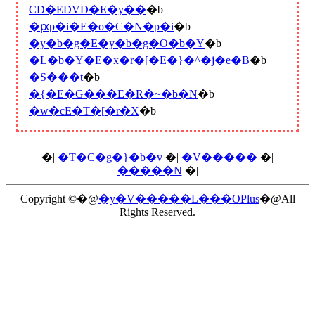
CD�EDVD�E�y��
�b
�ԗp�i�E�o�C�N�p�i
�b
�y�b�g�E�y�b�g�O�b�Y
�b
�L�b�Y�E�x�r�[�E�}�^�j�e�B
�b
�S���t
�b
�{�E�G���E�R�~�b�N
�b
�w�сE�T�[�r�X
�b
�|
�T�C�g�}�b�v
�|
�V�����
�|
�����N
�|
Copyright ©�@
�y�V�����L���OPlus
�@All
Rights Reserved.