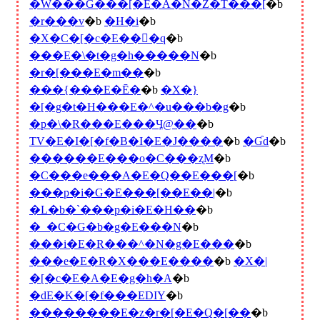
�W���G���[�E�A�N�Z�T���[
�b
�r���v
�b
�H�i
�b
�X�C�[�c�E���َq
�b
���E�\�t�g�h�����N
�b
�r�[���E�m��
�b
���{���E�Ē�
�b
�X�}
�[�g�t�H���E�^�u���b�g
�b
�p�\�R���E���Ӌ@��
�b
TV�E�I�[�f�B�I�E�J����
�b
�Ɠd
�b
������E���o�C���ʐM
�b
�C���e���A�E�Q��E���[
�b
���p�i�G�݁E���[��E��|
�b
�L�b�`���p�i�E�H��
�b
�_�C�G�b�g�E���N
�b
���i�E�R���^�N�g�E���
�b
���e�E�R�X���E����
�b
�X�|
�[�c�E�A�E�g�h�A
�b
�ԁE�K�[�f���EDIY
�b
��������E�z�r�[�E�Q�[��
�b