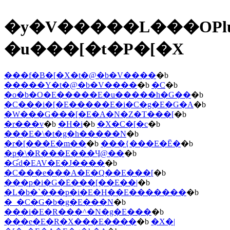
�y�V�����L���OPl
�u���[�t�P�[�X
���f�B�[�X�t�@�b�V����
�b
�����Y�t�@�b�V����
�b
�C
�b
�o�b�O�E�����E�u�����h�G��
�b
�C���i�[�E�����E�i�C�g�E�G�A
�b
�W���G���[�E�A�N�Z�T���[
�b
�r���v
�b
�H�i
�b
�X�C�[�c
�b
���E�\�t�g�h�����N
�b
�r�[���E�m��
�b
���{���E�Ē�
�b
�p�\�R���E���Ӌ@��
�b
�Ɠd�EAV�E�J����
�b
�C���e���A�E�Q��E���[
�b
���p�i�G�݁E���[��E��|
�b
�L�b�`���p�i�E�H��E�������
�b
�_�C�G�b�g�E���N
�b
���i�E�R���^�N�g�E���
�b
���e�E�R�X���E����
�b
�X�|