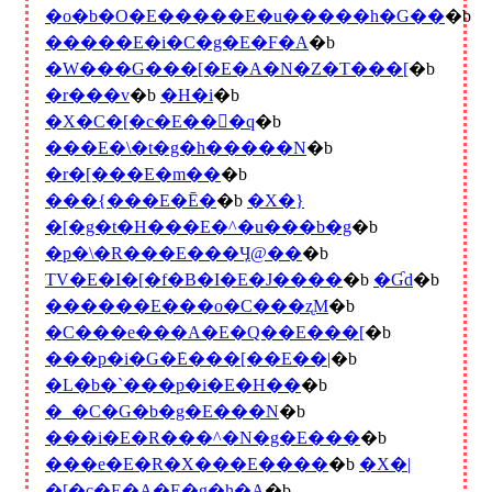
�o�b�O�E�����E�u�����h�G��
�b
�����E�i�C�g�E�F�A
�b
�W���G���[�E�A�N�Z�T���[
�b
�r���v
�b
�H�i
�b
�X�C�[�c�E���َq
�b
���E�\�t�g�h�����N
�b
�r�[���E�m��
�b
���{���E�Ē�
�b
�X�}
�[�g�t�H���E�^�u���b�g
�b
�p�\�R���E���Ӌ@��
�b
TV�E�I�[�f�B�I�E�J����
�b
�Ɠd
�b
������E���o�C���ʐM
�b
�C���e���A�E�Q��E���[
�b
���p�i�G�݁E���[��E��|
�b
�L�b�`���p�i�E�H��
�b
�_�C�G�b�g�E���N
�b
���i�E�R���^�N�g�E���
�b
���e�E�R�X���E����
�b
�X�|
�[�c�E�A�E�g�h�A
�b