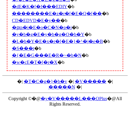
�ԁE�K�[�f���EDIY
�b
��������E�z�r�[�E�Q�[��
�b
CD�EDVD�E�y��
�b
�ԗp�i�E�o�C�N�p�i
�b
�y�b�g�E�y�b�g�O�b�Y
�b
�L�b�Y�E�x�r�[�E�}�^�j�e�B
�b
�S���t
�b
�{�E�G���E�R�~�b�N
�b
�w�сE�T�[�r�X
�b
�|
�T�C�g�}�b�v
�|
�V�����
�|
�����N
�|
Copyright ©�@
�y�V�����L���OPlus
�@All
Rights Reserved.