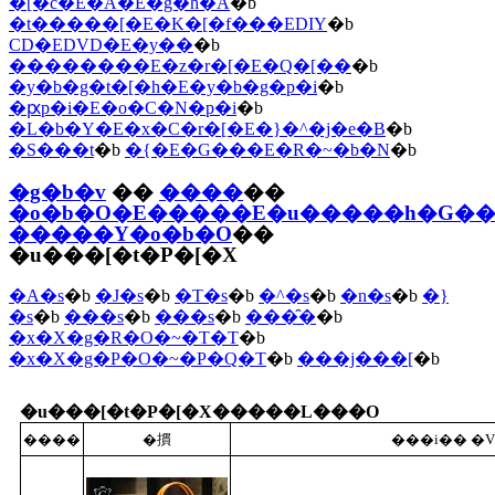
�[�c�E�A�E�g�h�A
�b
�t�����[�E�K�[�f���EDIY
�b
CD�EDVD�E�y��
�b
��������E�z�r�[�E�Q�[��
�b
�y�b�g�t�[�h�E�y�b�g�p�i
�b
�ԗp�i�E�o�C�N�p�i
�b
�L�b�Y�E�x�C�r�[�E�}�^�j�e�B
�b
�S���t
�b
�{�E�G���E�R�~�b�N
�b
�g�b�v
��
����
��
�o�b�O�E�����E�u�����h�G�
�����Y�o�b�O
��
�u���[�t�P�[�X
�A�s
�b
�J�s
�b
�T�s
�b
�^�s
�b
�n�s
�b
�}
�s
�b
���s
�b
���s
�b
���̑�
�b
�x�X�g�R�O�~�T�T
�b
�x�X�g�P�O�~�P�Q�T
�b
���j���[
�b
�u���[�t�P�[�X�����L���O
����
�摜
���i�� �