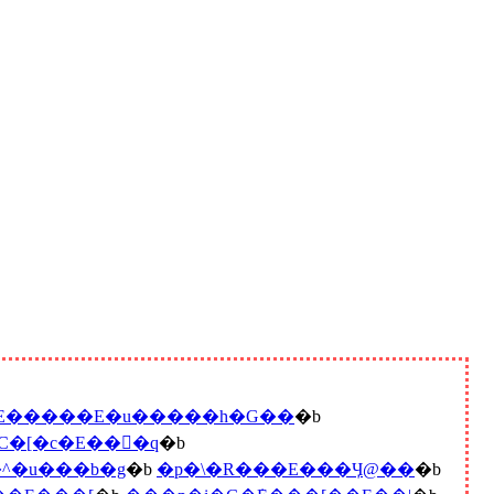
�E�����E�u�����h�G��
�b
C�[�c�E���َq
�b
^�u���b�g
�b
�p�\�R���E���Ӌ@��
�b