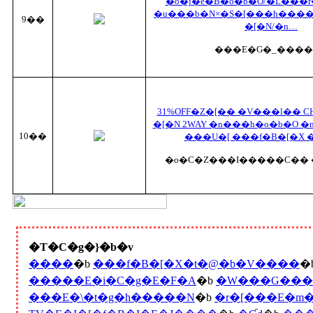
�o�j�e�B�o�b�O/�L���
�u���b�N×�S�[���h����/
9��
�[�N/�n…
���E�G�_����
31%OFF�Z�[�� �V���l�� C
�[�N 2WAY �n���h�o�b�O 
10��
���U�[ ���f�B�[�X 
�o�C�Z���I�����C�� 
�T�C�g�}�b�v
����
�b
���f�B�[�X�t�@�b�V����
�
�����E�i�C�g�E�F�A
�b
�W���G���[
���E�\�t�g�h�����N
�b
�r�[���E�m