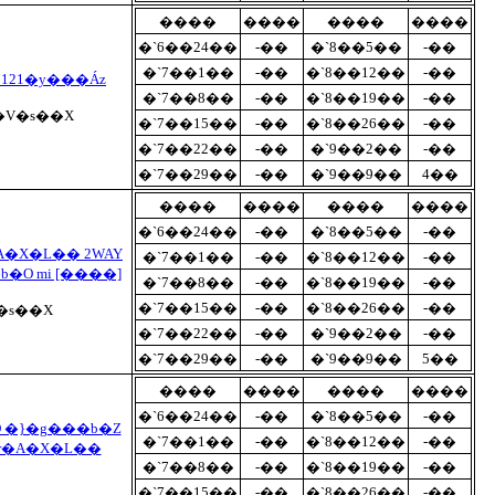
����
����
����
����
�`6��24��
-��
�`8��5��
-��
�`7��1��
-��
�`8��12��
-��
121�y���Áz
�`7��8��
-��
�`8��19��
-��
y�V�s��X
�`7��15��
-��
�`8��26��
-��
�`7��22��
-��
�`9��2��
-��
�`7��29��
-��
�`9��9��
4��
����
����
����
����
�`6��24��
-��
�`8��5��
-��
A�X�L�� 2WAY
�`7��1��
-��
�`8��12��
-��
�O mi [����]
�`7��8��
-��
�`8��19��
-��
�`7��15��
-��
�`8��26��
-��
�s��X
�`7��22��
-��
�`9��2��
-��
�`7��29��
-��
�`9��9��
5��
����
����
����
����
�`6��24��
-��
�`8��5��
-��
 �}�g���b�Z
�`7��1��
-��
�`8��12��
-��
�r�A�X�L��
�`7��8��
-��
�`8��19��
-��
�`7��15��
-��
�`8��26��
-��