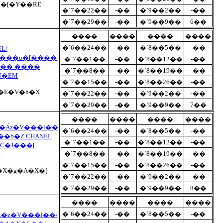
��[�Y��RE
�`7��22��
-��
�`9��2��
-��
�`7��29��
-��
�`9��9��
6��
����
����
����
����
�`6��24��
-��
�`8��5��
-��
L/
V���o�[����
�`7��1��
-��
�`8��12��
-��
L�� ����
�`7��8��
-��
�`8��19��
-��
Ǘ�EM
�`7��15��
-��
�`8��26��
-��
ǋюO���ځE�h�E�V�h�X
�`7��22��
-��
�`9��2��
-��
�`7��29��
-��
�`9��9��
7��
����
����
����
����
��Áz�V���l��
�`6��24��
-��
�`8��5��
-��
�b�Z CHANEL
�`7��1��
-��
�`8��12��
-��
C�J���[
�`7��8��
-��
�`8��19��
-��
…
�`7��15��
-��
�`8��26��
-��
X�g�A�X�}
�`7��22��
-��
�`9��2��
-��
�`7��29��
-��
�`9��9��
8��
����
����
����
����
�`6��24��
-��
�`8��5��
-��