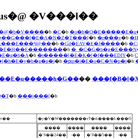
us�@ �V���l��
�@�b�V����
�b
�C
�b
�o�b�O�E�����E�
��G���[�E�A�N�Z�T���[
�b
�r���v
�b
�H
�R���E���Ӌ@��
�b
�Ɠd�EAV�E�J����
�b
�C
i�E�H��E�������
�b
�_�C�G�b�g�E���N
�E�g�h�A
�b
�t�����[�E�K�[�f���EDIY
�b
�[�h�E�y�b�g�p�i
�b
�ԗp�i�E�o�C�N�p�i
�b
���E�u�����h�G��
��
���f�B�[�
Q�T
�b
���j���[
�b
�v��
�y�V�W�������ʏT�ԃ����L���O
����
����
����
����
�`6��24��
-��
�`8��5��
-��