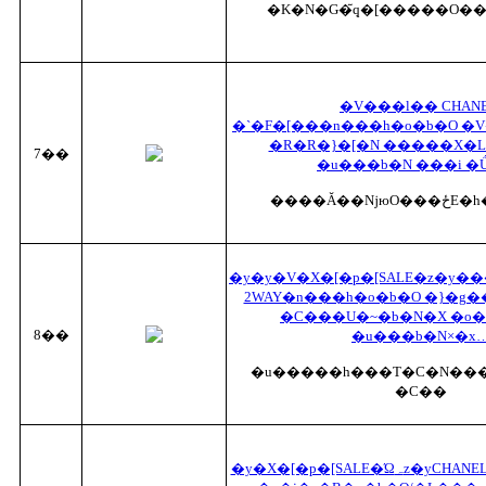
�K�N�G�݂̃q�[�����O�
�V���l�� CHANE
�`�F�[���n���h�o�b�O �
�R�R�}�[�N �����X�
7��
�u���b�N ���i �
����Ă��
�y�y�V�X�[�p�[SALE�z�y�
2WAY�n���h�o�b�O �}�g��
�C���U�~�b�N�X �o�
8��
�u���b�N×�x
�u�����h���T�C�N���
�C��
�y�X�[�p�[SALE�Ώہz�yCHANEL�z�V���l��/