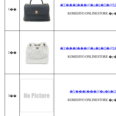
�V���l���@�o�b�O�@92
1��
KOMEHYO ONLINESTORE �
�V���l���@�o�b�O�@94
2��
KOMEHYO ONLINESTORE �
�V���l���@�o�b�O�
3��
KOMEHYO ONLINESTORE �