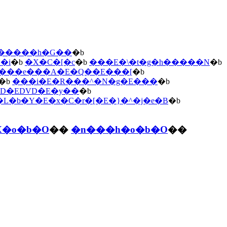
u�����h�G��
�b
�i
�b
�X�C�[�c
�b
���E�\�t�g�h�����N
�b
���e���A�E�Q��E���[
�b
�b
���i�E�R���^�N�g�E���
�b
CD�EDVD�E�y��
�b
�L�b�Y�E�x�C�r�[�E�}�^�j�e�B
�b
X�o�b�O
��
�n���h�o�b�O
��