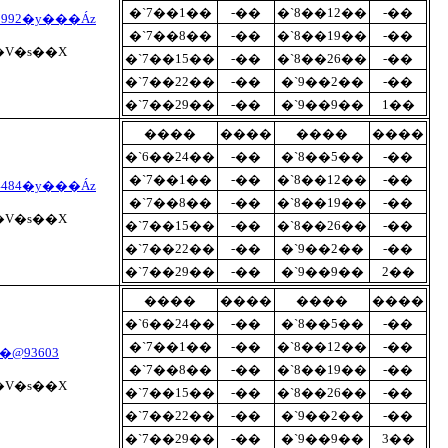
�`7��1��
-��
�`8��12��
-��
992�y���Áz
�`7��8��
-��
�`8��19��
-��
y�V�s��X
�`7��15��
-��
�`8��26��
-��
�`7��22��
-��
�`9��2��
-��
�`7��29��
-��
�`9��9��
1��
����
����
����
����
�`6��24��
-��
�`8��5��
-��
�`7��1��
-��
�`8��12��
-��
484�y���Áz
�`7��8��
-��
�`8��19��
-��
y�V�s��X
�`7��15��
-��
�`8��26��
-��
�`7��22��
-��
�`9��2��
-��
�`7��29��
-��
�`9��9��
2��
����
����
����
����
�`6��24��
-��
�`8��5��
-��
�`7��1��
-��
�`8��12��
-��
@93603
�`7��8��
-��
�`8��19��
-��
y�V�s��X
�`7��15��
-��
�`8��26��
-��
�`7��22��
-��
�`9��2��
-��
�`7��29��
-��
�`9��9��
3��