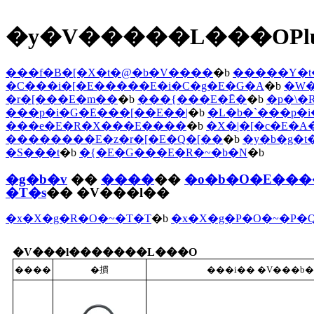
�y�V�����L���OPl
���f�B�[�X�t�@�b�V����
�b
�����Y�t
�C���i�[�E�����E�i�C�g�E�G�A
�b
�W�
�r�[���E�m��
�b
���{���E�Ē�
�b
�p�\
���p�i�G�݁E���[��E��|
�b
�L�b�`���p�
���e�E�R�X���E����
�b
�X�|�[�c�E�A
��������E�z�r�[�E�Q�[��
�b
�y�b�g�t
�S���t
�b
�{�E�G���E�R�~�b�N
�b
�g�b�v
��
����
��
�o�b�O�E��
�T�s
�� �V���l��
�x�X�g�R�O�~�T�T
�b
�x�X�g�P�O�~�P�
�V���l�������L���O
����
�摜
���i�� �V���b