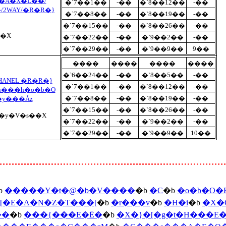
r�A�X�L��/
�`7��1��
-��
�`8��12��
-��
2WAY/�R�R�}
�`7��8��
-��
�`8��19��
-��
�`7��15��
-��
�`8��26��
-��
�X
�`7��22��
-��
�`9��2��
-��
�`7��29��
-��
�`9��9��
9��
����
����
����
����
�`6��24��
-��
�`8��5��
-��
HANEL �R�R�}
�`7��1��
-��
�`8��12��
-��
�n���h�o�b�O
�`7��8��
-��
�`8��19��
-��
�y���Áz
�`7��15��
-��
�`8��26��
-��
�y�V�s��X
�`7��22��
-��
�`9��2��
-��
�`7��29��
-��
�`9��9��
10��
b
�����Y�t�@�b�V����
�b
�C
�b
�o�b�O
�E�A�N�Z�T���[
�b
�r���v
�b
�H�i
�b
�X�
��
�b
���{���E�Ē�
�b
�X�}�[�g�t�H���E�