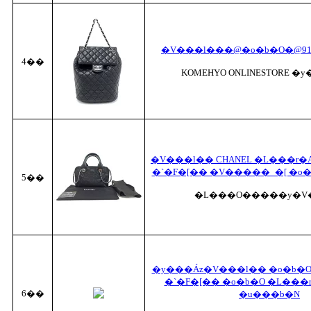
�V���l���@�o�b�O�@91
4��
KOMEHYO ONLINESTORE �
�V���l�� CHANEL �L���r�
�`�F�[�� �V�����_�[ �o�b
5��
�L���O�����y�V
�y���Áz�V���l�� �o�b�O
�`�F�[�� �o�b�O �L��
6��
�u���b�N