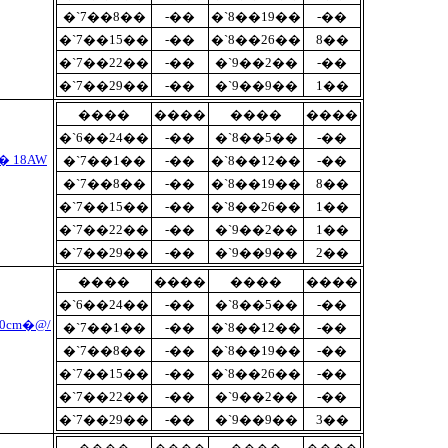
�`7��8��
-��
�`8��19��
-��
�`7��15��
-��
�`8��26��
8��
�`7��22��
-��
�`9��2��
-��
�`7��29��
-��
�`9��9��
1��
����
����
����
����
�`6��24��
-��
�`8��5��
-��
� 18AW
�`7��1��
-��
�`8��12��
-��
�`7��8��
-��
�`8��19��
8��
�`7��15��
-��
�`8��26��
1��
�`7��22��
-��
�`9��2��
1��
�`7��29��
-��
�`9��9��
2��
����
����
����
����
�`6��24��
-��
�`8��5��
-��
cm�@/
�`7��1��
-��
�`8��12��
-��
�`7��8��
-��
�`8��19��
-��
�`7��15��
-��
�`8��26��
-��
�`7��22��
-��
�`9��2��
-��
�`7��29��
-��
�`9��9��
3��