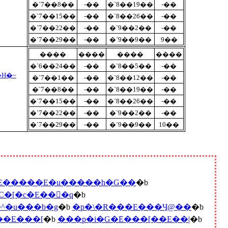
�`7��8��
-��
�`8��19��
-��
�`7��15��
-��
�`8��26��
-��
�`7��22��
-��
�`9��2��
-��
�`7��29��
-��
�`9��9��
9��
����
����
����
����
�`6��24��
-��
�`8��5��
-��
�H�~
�`7��1��
-��
�`8��12��
-��
�`7��8��
-��
�`8��19��
-��
�`7��15��
-��
�`8��26��
-��
�`7��22��
-��
�`9��2��
-��
�`7��29��
-��
�`9��9��
10��
�E�����E�u�����h�G��
�b
C�[�c�E���َq
�b
^�u���b�g
�b
�p�\�R���E���Ӌ@��
�b
��E���[
�b
���p�i�G�݁E���[��E��|
�b