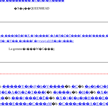
�� �������� �V�o�[�W����
�X�q��QUEENHEAD
� ���f�B�[�X �}�t���[ �A�N�Z�T���[ ���[���� 
�H�~�V�� �t���[ �yywwj-ali18�z�y���c
La-gemme�i���W�G���j
b
�����Y�t�@�b�V����
�b
�C
�b
�o�b�O
�E�A�N�Z�T���[
�b
�r���v
�b
�H�i
�b
�X�
��
�b
���{���E�Ē�
�b
�X�}�[�g�t�H���E�
���E���o�C���ʐM
�b
�C���e���A�E�Q