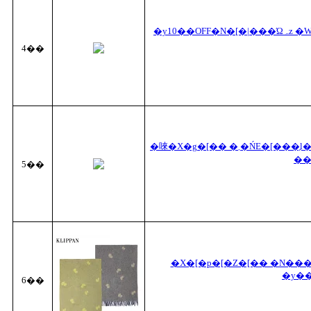
�y10��OFF�N�[�|���Ώہz �W�����X�g���Y JOHNSTONS �J�V�~�A�唻�X�g�[�� CASHMERE
4��
�唻�X�g�[�� �܂�ŃE�[���̗l�Ȕ��G�� �唻�Ȃ̂Ŋ��������g�������낢��y���i���F�唻
��
5��
�X�[�p�[�Z�[�� �N���
�y��
6��