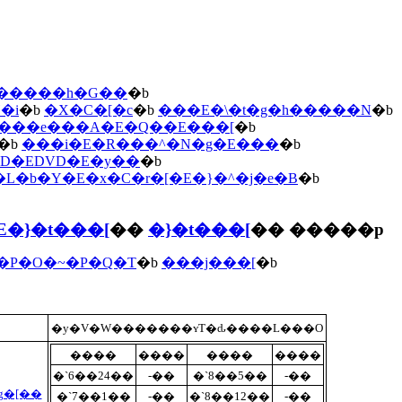
u�����h�G��
�b
�i
�b
�X�C�[�c
�b
���E�\�t�g�h�����N
�b
���e���A�E�Q��E���[
�b
�b
���i�E�R���^�N�g�E���
�b
CD�EDVD�E�y��
�b
�L�b�Y�E�x�C�r�[�E�}�^�j�e�B
�b
E�}�t���[
��
�}�t���[
�� �����p
�P�O�~�P�Q�T
�b
���j���[
�b
�y�V�W�������ʏT�ԃ����L���O
����
����
����
����
�`6��24��
-��
�`8��5��
-��
g�[��
�`7��1��
-��
�`8��12��
-��