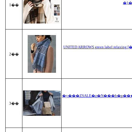
�}�
1��
UNITED ARROWS green label re
2��
�y���ZSALE�z�N���b�p��
3��