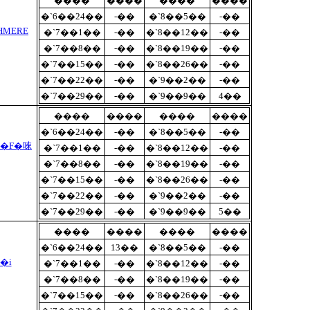
����
����
����
����
�`6��24��
-��
�`8��5��
-��
�`7��1��
-��
�`8��12��
-��
�`7��8��
-��
�`8��19��
-��
�`7��15��
-��
�`8��26��
-��
�`7��22��
-��
�`9��2��
-��
�`7��29��
-��
�`9��9��
4��
����
����
����
����
�`6��24��
-��
�`8��5��
-��
�`7��1��
-��
�`8��12��
-��
�`7��8��
-��
�`8��19��
-��
�`7��15��
-��
�`8��26��
-��
�`7��22��
-��
�`9��2��
-��
�`7��29��
-��
�`9��9��
5��
����
����
����
����
�`6��24��
13��
�`8��5��
-��
�i
�`7��1��
-��
�`8��12��
-��
�`7��8��
-��
�`8��19��
-��
�`7��15��
-��
�`8��26��
-��