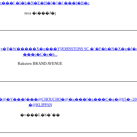
t���[ �l�b�N�E�H�[�}�[ ���f�B�c
reca �i���J�j
laxing [�ʒ�][�W�����X�g���Y]JOHNSTONS SC �`�F�b�N�X�g�[�
���i�C�e�b...
Rakuten BRAND AVENUE
�@�V���[���@CHOUCHO�@�u���[�z���C�g�@65�~200
�@KLIPPAN
�v���L�b�`��