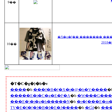
9��
�X�g�[�� ������� ���
2018
10��
�T�C�g�}�b�v
����
�b
���f�B�[�X�t�@�b�V����
�
�����E�i�C�g�E�F�A
�b
�W���G���[
���E�\�t�g�h�����N
�b
�r�[���E�m
TV�E�I�[�f�B�I�E�J����
�b
�Ɠd
�b
���