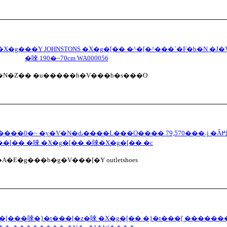
�X�g���Y JOHNSTONS �X�g�[�� �^�[�^���`�F�b�N �J
�唻 190�~70cm WA000056
�N�Z�� �u�����h�V���b�s���O
֑���0�~ �y�V�N�ԃ����L���O���� 79,570���˔j �Ȃ߂炩
��[�� �唻 �X�g�[�� �唻�X�g�[�� �c
A�E�g���b�g�V���[�Y outletshoes
�X�g�[���唻�}�t���[�z�唻 �X�g�[�� �}�t���[ �����