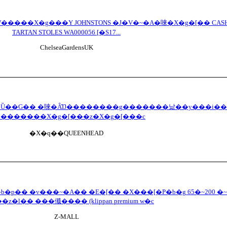
TARTAN STOLES WA000056 [�S17...
ChelseaGardensUK
�������X�g�[���z�X�g�[���c
�X�q��QUEENHEAD
b�p�� �v���~�A�� �E�[�� �X���[�P�b�g 65�~200 �~
�z�l�� ���傤���� (klippan premium w�c
Z-MALL