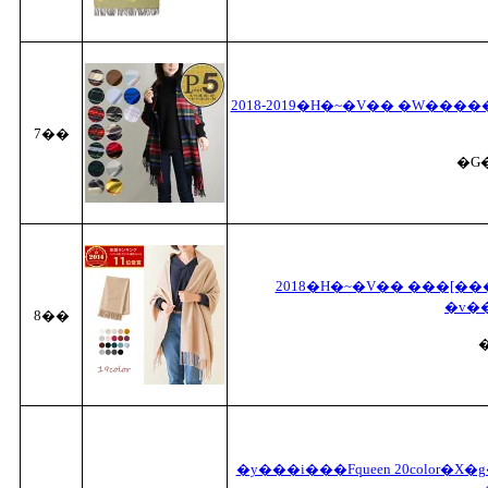
2018-2019�H�~�V�� �W����
7��
�G
2018�H�~�V�� ���[���
�v�
8��
�
�y���i���Fqueen 20color