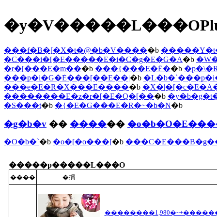
�y�V�����L���OPl
���f�B�[�X�t�@�b�V����
�b
�����Y�t
�C���i�[�E�����E�i�C�g�E�G�A
�b
�W�
�r�[���E�m��
�b
���{���E�Ē�
�b
�p�\
���p�i�G�݁E���[��E��|
�b
�L�b�`���p�
���e�E�R�X���E����
�b
�X�|�[�c�E�A
��������E�z�r�[�E�Q�[��
�b
�y�b�g�t
�S���t
�b
�{�E�G���E�R�~�b�N
�b
�g�b�v
��
����
��
�o�b�O�E��
�O�b�`
�b
�o�[�o���[
�b
���C�E���B�g�
�����p�����L���O
����
�摜
��������1,980�~+�������