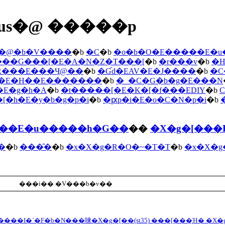
us�@ �����p
�@�b�V����
�b
�C
�b
�o�b�O�E�����E�
��G���[�E�A�N�Z�T���[
�b
�r���v
�b
�H
�R���E���Ӌ@��
�b
�Ɠd�EAV�E�J����
�b
�C
i�E�H��E�������
�b
�_�C�G�b�g�E���N
�E�g�h�A
�b
�t�����[�E�K�[�f���EDIY
�b
�[�h�E�y�b�g�p�i
�b
�ԗp�i�E�o�C�N�p�i
�b
���E�u�����h�G��
��
�X�g�[���
�
�b
���̑�
�b
�x�X�g�R�O�~�T�T
�b
�x�X�g
���i�� �V���b�v��
��I�`�F�b�N���唻�X�g�[��(st35) ���[���֑Ή� �X�