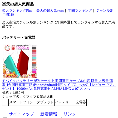
楽天の超人気商品
楽天ランキングPlus
｜
楽天の超人気商品
｜
年間ランキング
｜
ジャンル別
年間1位
｜
楽天市場のジャンル別ランキングに年間を通してランクインする超人気商
品です。
バッテリー・充電器
モバイルバッテリー 感謝セール中 期間限定 ケーブル内蔵 軽量 大容量 薄
型 4台同時充電可能 iPhone/Android対応 タイプC、typeC【レビューでプレ
ゼント】 10000mAh 急速充電器 ALPHA LING w-07 スマホ
価格：1,680円
ショップ名：タブタブ＆景品太郎
スマートフォン・タブレット
バッテリー・充電器
－
サイトマップ
－
新着情報
－
リンク
－