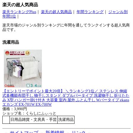
楽天の超人気商品
楽天ランキングPlus
｜
楽天の超人気商品
｜
年間ランキング
｜
ジャンル別
年間1位
｜
楽天市場のジャンル別ランキングに年間を通してランクインする超人気商
品です。
洗濯用品
【エントリーでポイント最大20倍】 ＼ランキング1位／ ステンレス 伸縮
式多機能布団干し 物干しスタンド ダブルバータイプ 洗濯物干し 折りたた
み X型 ハンガー掛け付き 大容量 室内 屋外 ふとん干し Wバータイプ ekans
エカンズ EX-701W EX-700W
価格：3,990円
ショップ名：くらしにふぃっと
日用品雑貨・文房具・手芸
洗濯用品
－
サイトマップ
－
新着情報
－
リンク
－