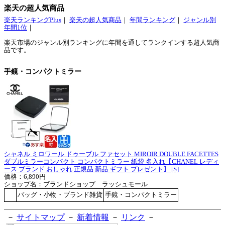
楽天の超人気商品
楽天ランキングPlus
｜
楽天の超人気商品
｜
年間ランキング
｜
ジャンル別
年間1位
｜
楽天市場のジャンル別ランキングに年間を通してランクインする超人気商
品です。
手鏡・コンパクトミラー
シャネル ミロワール ドゥーブル ファセット MIROIR DOUBLE FACETTES
ダブルミラーコンパクト コンパクトミラー 紙袋 名入れ【CHANEL レディ
ース ブランド おしゃれ 正規品 新品 ギフト プレゼント】 [S]
価格：6,890円
ショップ名：ブランドショップ ラッシュモール
バッグ・小物・ブランド雑貨
手鏡・コンパクトミラー
－
サイトマップ
－
新着情報
－
リンク
－