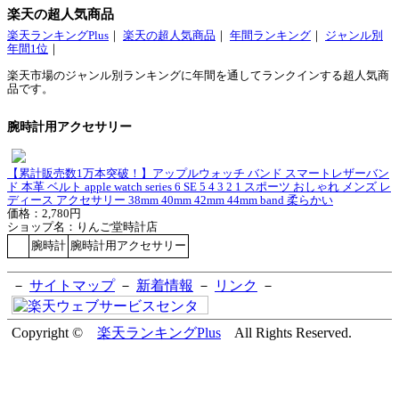
楽天の超人気商品
楽天ランキングPlus
｜
楽天の超人気商品
｜
年間ランキング
｜
ジャンル別
年間1位
｜
楽天市場のジャンル別ランキングに年間を通してランクインする超人気商
品です。
腕時計用アクセサリー
【累計販売数1万本突破！】アップルウォッチ バンド スマートレザーバン
ド 本革 ベルト apple watch series 6 SE 5 4 3 2 1 スポーツ おしゃれ メンズ レ
ディース アクセサリー 38mm 40mm 42mm 44mm band 柔らかい
価格：2,780円
ショップ名：りんご堂時計店
腕時計
腕時計用アクセサリー
－
サイトマップ
－
新着情報
－
リンク
－
Copyright ©
楽天ランキングPlus
All Rights Reserved.