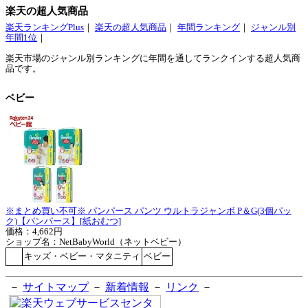
楽天の超人気商品
楽天ランキングPlus
｜
楽天の超人気商品
｜
年間ランキング
｜
ジャンル別
年間1位
｜
楽天市場のジャンル別ランキングに年間を通してランクインする超人気商
品です。
ベビー
※まとめ買い不可※ パンパース パンツ ウルトラジャンボ P＆G(3個パッ
ク)【パンパース】[紙おむつ]
価格：4,662円
ショップ名：NetBabyWorld（ネットベビー）
キッズ・ベビー・マタニティ
ベビー
－
サイトマップ
－
新着情報
－
リンク
－