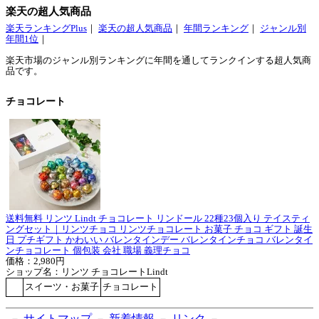
楽天の超人気商品
楽天ランキングPlus
｜
楽天の超人気商品
｜
年間ランキング
｜
ジャンル別
年間1位
｜
楽天市場のジャンル別ランキングに年間を通してランクインする超人気商
品です。
チョコレート
送料無料 リンツ Lindt チョコレート リンドール 22種23個入り テイスティ
ングセット｜リンツチョコ リンツチョコレート お菓子 チョコ ギフト 誕生
日 プチギフト かわいい バレンタインデー バレンタインチョコ バレンタイ
ンチョコレート 個包装 会社 職場 義理チョコ
価格：2,980円
ショップ名：リンツ チョコレートLindt
スイーツ・お菓子
チョコレート
－
サイトマップ
－
新着情報
－
リンク
－