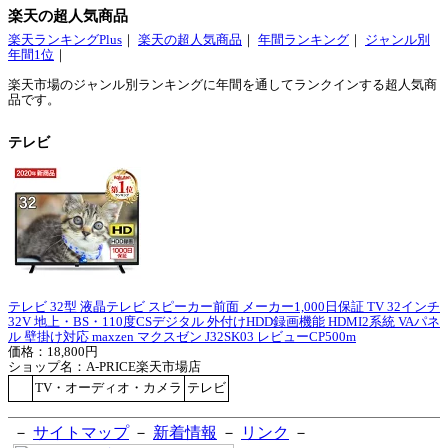
楽天の超人気商品
楽天ランキングPlus
｜
楽天の超人気商品
｜
年間ランキング
｜
ジャンル別
年間1位
｜
楽天市場のジャンル別ランキングに年間を通してランクインする超人気商
品です。
テレビ
テレビ 32型 液晶テレビ スピーカー前面 メーカー1,000日保証 TV 32インチ
32V 地上・BS・110度CSデジタル 外付けHDD録画機能 HDMI2系統 VAパネ
ル 壁掛け対応 maxzen マクスゼン J32SK03 レビューCP500m
価格：18,800円
ショップ名：A-PRICE楽天市場店
TV・オーディオ・カメラ
テレビ
－
サイトマップ
－
新着情報
－
リンク
－