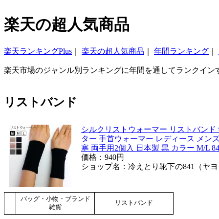
楽天の超人気商品
楽天ランキングPlus
｜
楽天の超人気商品
｜
年間ランキング
｜
楽天市場のジャンル別ランキングに年間を通してランクイン
リストバンド
シルクリストウォーマー リストバンド 
ター 手首ウォーマー レディース メンズ
寒 両手用2個入 日本製 黒 カラー M/L 841[I
価格：940円
ショップ名：冷えとり靴下の841（ヤ
バッグ・小物・ブランド
リストバンド
雑貨