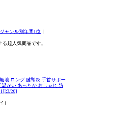
ジャンル別年間1位
｜
する超人気商品です。
無地 ロング 腱鞘炎 手首サポー
 温かい あったか おしゃれ 防
:3/20]
ヨイ）